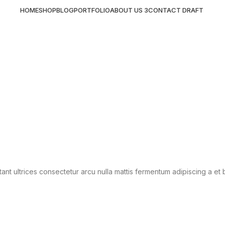
HOME
SHOP
BLOG
PORTFOLIO
ABOUT US 3
CONTACT DRAFT
ant ultrices consectetur arcu nulla mattis fermentum adipiscing a e