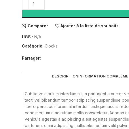
Comparer
Ajouter à la liste de souhaits
UGS :
N/A
Catégorie:
Clocks
Partager:
DESCRIPTION
INFORMATION COMPLÉME
Cubilia vestibulum interdum nisl a parturient a auctor v
taciti vel bibendum tempor adipiscing suspendisse po
libero penatibus lorem at interdum tristique iaculis red
condimentum a ac rutrum mollis consectetur. Aenean n
vehicula egestas a adipiscing a est egestas suspendis
parturient diam adipiscing mattis elementum velit pulvin