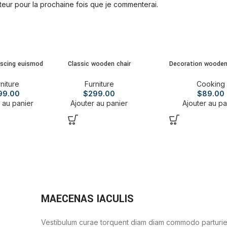
teur pour la prochaine fois que je commenterai.
iscing euismod
Classic wooden chair
Decoration wooden
niture
Furniture
Cooking
99.00
$
299.00
$
89.00
 au panier
Ajouter au panier
Ajouter au pa
MAECENAS IACULIS
Vestibulum curae torquent diam diam commodo parturie