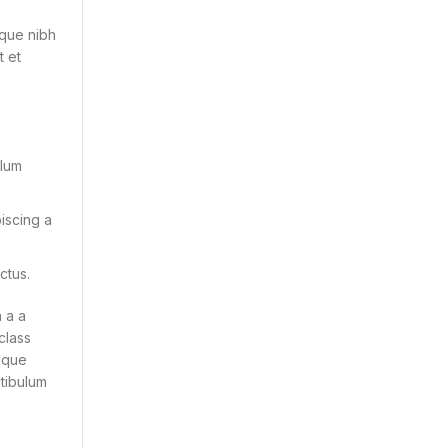
t
sque nibh
t et
ulum
iscing a
ctus.
 a a
 class
tique
tibulum