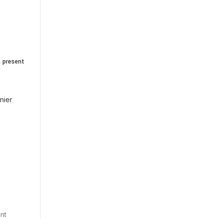
 present
nier
nt