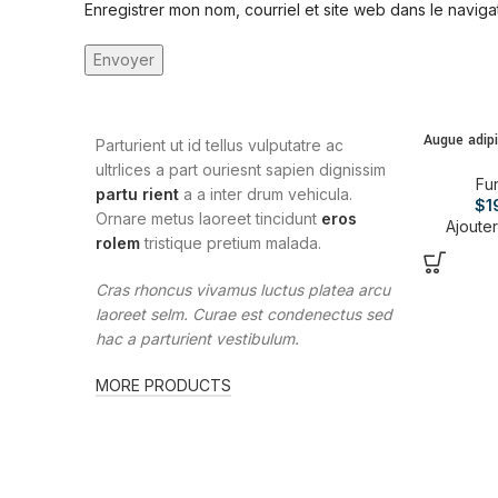
Enregistrer mon nom, courriel et site web dans le naviga
Augue adip
Parturient ut id tellus vulputatre ac
ultrlices a part ouriesnt sapien dignissim
Fur
partu rient
a a inter drum vehicula.
$
1
Ornare metus laoreet tincidunt
eros
Ajouter
rolem
tristique pretium malada.
Cras rhoncus vivamus luctus platea arcu
laoreet selm. Curae est condenectus sed
hac a parturient vestibulum.
MORE PRODUCTS