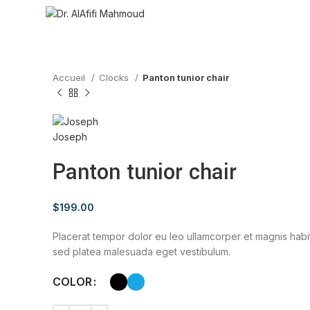
Regarder la vidéo
Cliquez pour agrandir
Accueil
Clocks
Panton tunior chair
Panton tunior chair
$
199.00
Placerat tempor dolor eu leo ullamcorper et magnis habit
sed platea malesuada eget vestibulum.
COLOR