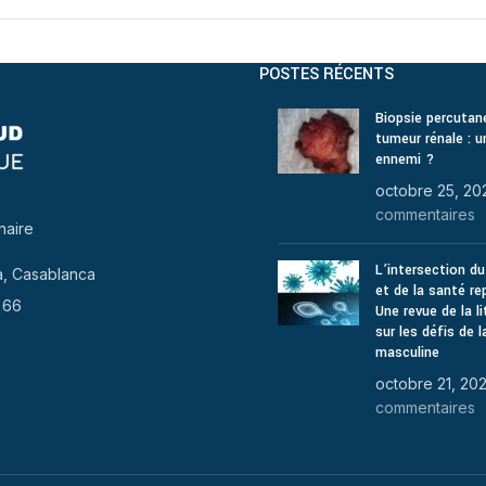
POSTES RÉCENTS
Biopsie percutan
tumeur rénale : u
ennemi ?
octobre 25, 20
commentaires
naire
L’intersection d
a, Casablanca
et de la santé re
 66
Une revue de la li
sur les défis de la
masculine
octobre 21, 20
commentaires