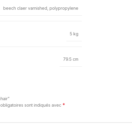
beech claer varnished, polypropylene
5 kg
79.5 cm
hair”
*
obligatoires sont indiqués avec