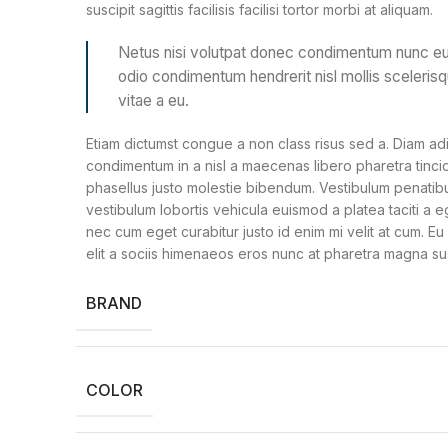
suscipit sagittis facilisis facilisi tortor morbi at aliquam.
Netus nisi volutpat donec condimentum nunc e
odio condimentum hendrerit nisl mollis sceleris
vitae a eu.
Etiam dictumst congue a non class risus sed a. Diam ad
condimentum in a nisl a maecenas libero pharetra tinci
phasellus justo molestie bibendum. Vestibulum penatib
vestibulum lobortis vehicula euismod a platea taciti a e
nec cum eget curabitur justo id enim mi velit at cum. Eu
elit a sociis himenaeos eros nunc at pharetra magna sus
BRAND
COLOR