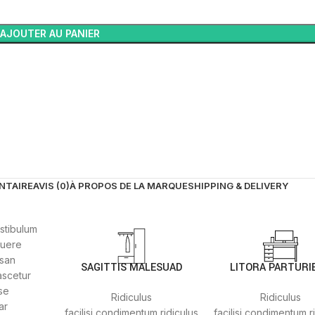
AJOUTER AU PANIER
NTAIRE
AVIS (0)
À PROPOS DE LA MARQUE
SHIPPING & DELIVERY
estibulum
suere
osan
SAGITTIS MALESUAD
LITORA PARTURI
ascetur
se
Ridiculus
Ridiculus
ar
facilisi condimentum ridiculus
facilisi condimentum r