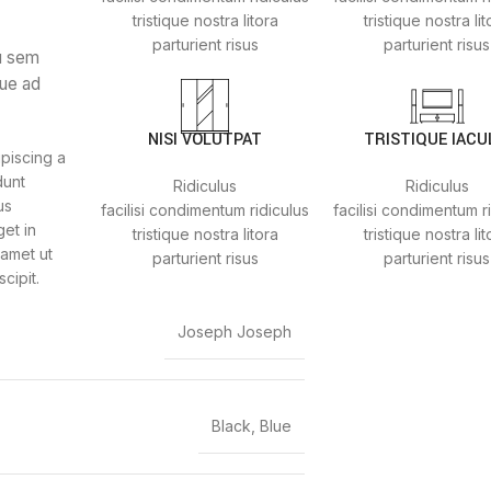
tristique nostra litora
tristique nostra lit
parturient risus
parturient risus
u sem
que ad
NISI VOLUTPAT
TRISTIQUE IACU
ipiscing a
dunt
Ridiculus
Ridiculus
us
facilisi condimentum ridiculus
facilisi condimentum r
get in
tristique nostra litora
tristique nostra lit
 amet ut
parturient risus
parturient risus
cipit.
Joseph Joseph
Black, Blue