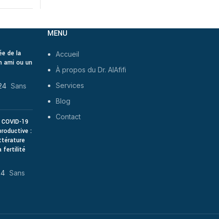
MENU
ée de la
Accueil
n ami ou un
À propos du Dr. AlAfifi
Services
24
Sans
Blog
Contact
u COVID-19
productive :
ttérature
 fertilité
24
Sans