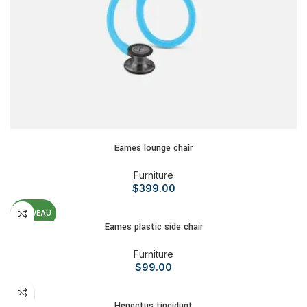
AJOUTER AU PANIER
Eames lounge chair
Furniture
$
399.00
CHOIX DES OPTIONS
NOUVEAU
Eames plastic side chair
Furniture
$
99.00
AJOUTER AU PANIER
Henectus tincidunt