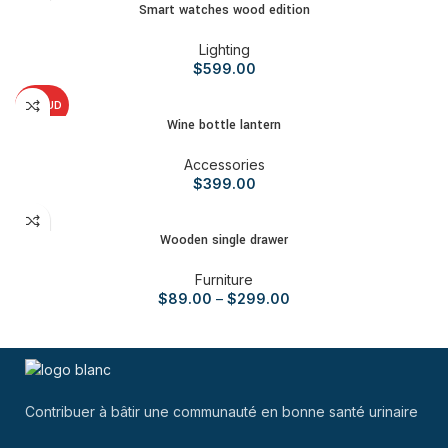
Smart watches wood edition
Lighting
$
599.00
AJOUTER AU PANIER
CHAUD
Wine bottle lantern
Accessories
$
399.00
VOIR PRODUITS
Wooden single drawer
Furniture
$
89.00
–
$
299.00
Contribuer à bâtir une communauté en bonne santé urinaire