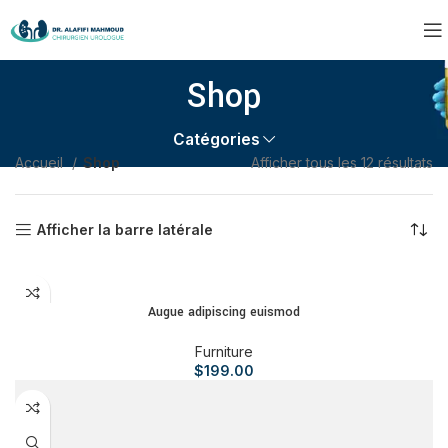
Shop
Catégories
Accueil
Shop
Afficher tous les 12 résultats
Afficher la barre latérale
AJOUTER AU PANIER
Augue adipiscing euismod
Furniture
$
199.00