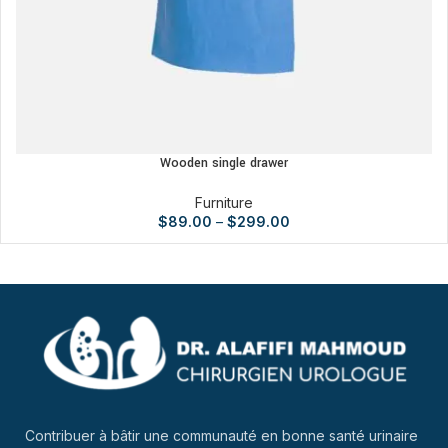
Wooden single drawer
Furniture
$
89.00
–
$
299.00
Contribuer à bâtir une communauté en bonne santé urinaire